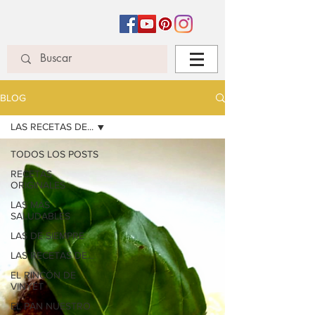
BLOG
LAS RECETAS DE...
TODOS LOS POSTS
RECETAS
ORIGINALES
LAS MÁS
SALUDABLES
LAS DE SIEMPRE
LAS RECETAS DE...
EL RINCÓN DE
VINYET
EL PAN NUESTRO