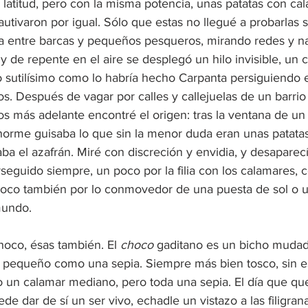
ra latitud, pero con la misma potencia, unas patatas con ca
tivaron por igual. Sólo que estas no llegué a probarlas si
a entre barcas y pequeños pesqueros, mirando redes y na
 de repente en el aire se desplegó un hilo invisible, un 
o sutilísimo como lo habría hecho Carpanta persiguiendo e
s. Después de vagar por calles y callejuelas de un barrio
os más adelante encontré el origen: tras la ventana de un 
norme guisaba lo que sin la menor duda eran unas patata
ba el azafrán. Miré con discreción y envidia, y desaparecí 
guido siempre, un poco por la filia con los calamares, c
poco también por lo conmovedor de una puesta de sol o u
mundo.
hoco, ésas también. El 
choco
 gaditano es un bicho mudad
 pequeño como una sepia. Siempre más bien tosco, sin e
 o un calamar mediano, pero toda una sepia. El día que qu
de dar de sí un ser vivo, echadle un vistazo a las filigran