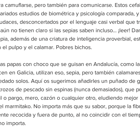
ra camuflarse, pero también para comunicarse. Estos cef
ariados estudios de biométrica y psicología comparada, y 
udaces, desconcertados por el lenguaje casi verbal que t
aún no tienen claro si las sepias saben incluso... ¡leer! D
pia, además de una criatura de inteligencia proverbial, est
el pulpo y el calamar. Pobres bichos.
 Las papas con choco que se guisan en Andalucía, como la
n en Galicia, utilizan eso, sepia, pero también calamares
uedado solos. Aquí os sugerimos añadirles un puñado de 
trozos de pescado sin espinas (nunca demasiados), que p
l o pargo, mero, cazón o cualquier otro, eludiendo mejor e
del marmitako. No importa más que su sabor, porque la fib
te recocida y fuera de punto, al no coincidir con el tie
no importa.