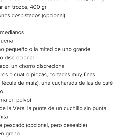
r en trozos, 400 gr
nes despistados (opcional)
s medianos
queña
uno pequeño o la mitad de uno grande
o discrecional
co, un chorro discrecional
res o cuatro piezas, cortadas muy finas
 fécula de maíz), una cucharada de las de café
no
uma en polvo)
e la Vera, la punta de un cuchillo sin punta
mita
e pescado (opcional, pero deseable)
en grano