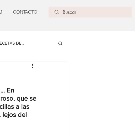
MI
CONTACTO
ECETAS DE...
.. En 
roso, que se 
llas a las 
lejos del 