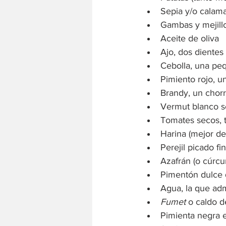
Sepia y/o calama
Gambas y mejillo
Aceite de oliva
Ajo, dos diente
Cebolla, una pe
Pimiento rojo, 
Brandy, un chorr
Vermut blanco se
Tomates secos, t
Harina (mejor de
Perejil picado fi
Azafrán (o cúrc
Pimentón dulce d
Agua, la que ad
Fumet
 o caldo d
Pimienta negra 