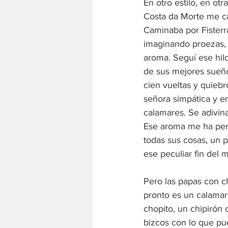
En otro estilo, en ot
Costa da Morte me cau
Caminaba por Fisterr
imaginando proezas, y
aroma. Seguí ese hil
de sus mejores sueño
cien vueltas y quiebr
señora simpática y e
calamares. Se adivina
Ese aroma me ha perse
todas sus cosas, un 
ese peculiar fin del 
Pero las papas con c
pronto es un calamar
chopito, un chipirón
bizcos con lo que pue