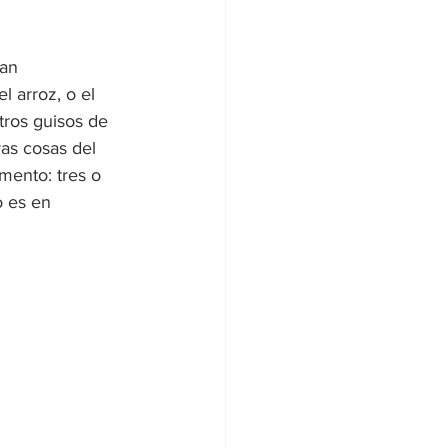
an 
 arroz, o el 
tros guisos de 
as cosas del 
mento: tres o 
o es en 