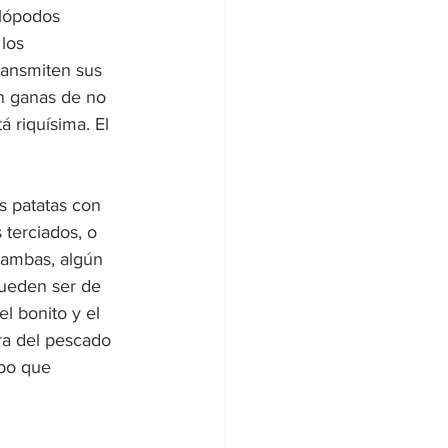
alópodos 
los 
ransmiten sus 
an ganas de no 
á riquísima. El 
s patatas con 
 terciados, o 
gambas, algún 
ueden ser de 
l bonito y el 
ra del pescado 
mpo que 