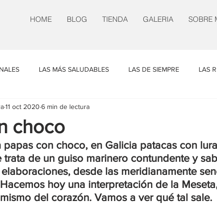
HOME
BLOG
TIENDA
GALERIA
SOBRE 
INALES
LAS MÁS SALUDABLES
LAS DE SIEMPRE
LAS R
ra
11 oct 2020
6 min de lectura
N NUESTRO
UN POCO DE TODO
n choco
 papas con choco, en Galicia patacas con lura.
e trata de un guiso marinero contundente y sab
s elaboraciones, desde las meridianamente senci
Hacemos hoy una interpretación de la Meseta, 
 mismo del corazón. Vamos a ver qué tal sale.