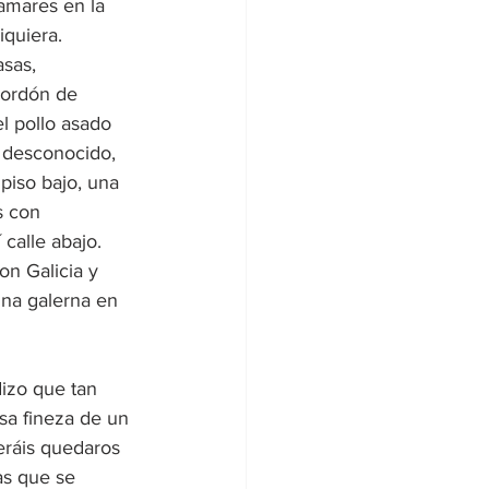
lamares en la 
quiera. 
sas, 
cordón de 
l pollo asado 
 desconocido, 
piso bajo, una 
s con 
calle abajo. 
on Galicia y 
na galerna en 
izo que tan 
sa fineza de un 
eráis quedaros 
as que se 