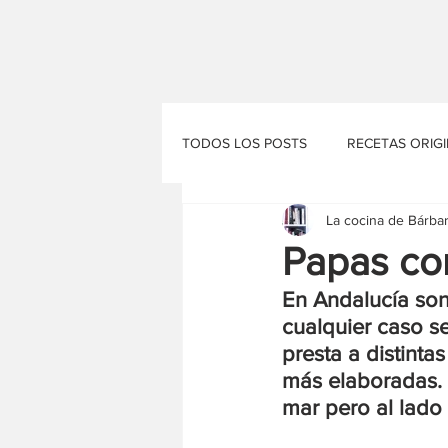
TODOS LOS POSTS
RECETAS ORIG
La cocina de Bárba
EL RINCÓN DE VINYET
EL PA
Papas co
En Andalucía son
cualquier caso s
presta a distinta
más elaboradas. 
mar pero al lado