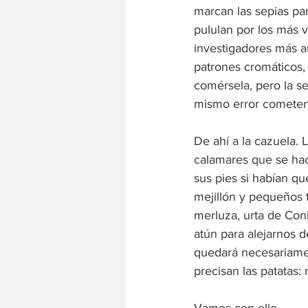
marcan las sepias pa
pululan por los más v
investigadores más a
patrones cromáticos, 
comérsela, pero la se
mismo error cometen 
De ahí a la cazuela.
calamares que se hace
sus pies si habían q
mejillón y pequeños 
merluza, urta de Coni
atún para alejarnos 
quedará necesariamen
precisan las patatas: 
Vamos con ello.