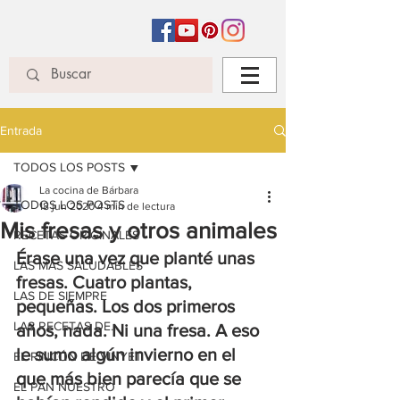
Entrada
TODOS LOS POSTS
La cocina de Bárbara
TODOS LOS POSTS
18 jun 2020
4 min de lectura
Mis fresas y otros animales
RECETAS ORIGINALES
Érase una vez que planté unas 
LAS MÁS SALUDABLES
fresas. Cuatro plantas, 
LAS DE SIEMPRE
pequeñas. Los dos primeros 
LAS RECETAS DE...
años, nada. Ni una fresa. A eso 
le sumo algún invierno en el 
EL RINCÓN DE VINYET
que más bien parecía que se 
EL PAN NUESTRO