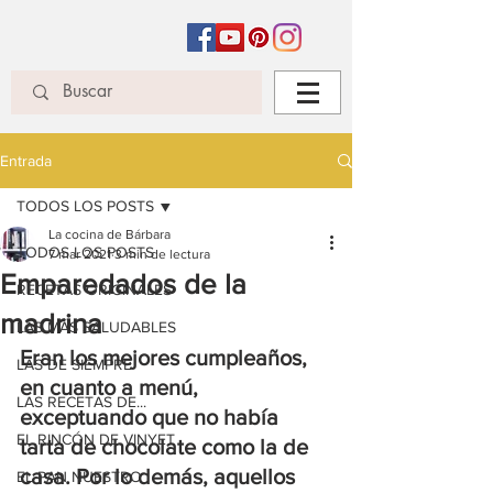
Entrada
TODOS LOS POSTS
La cocina de Bárbara
TODOS LOS POSTS
7 mar 2021
3 min de lectura
Emparedados de la
RECETAS ORIGINALES
madrina
LAS MÁS SALUDABLES
Eran los mejores cumpleaños, 
LAS DE SIEMPRE
en cuanto a menú, 
LAS RECETAS DE...
exceptuando que no había 
EL RINCÓN DE VINYET
tarta de chocolate como la de 
casa. Por lo demás, aquellos 
EL PAN NUESTRO