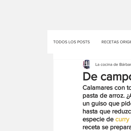
TODOS LOS POSTS
RECETAS ORIG
La cocina de Bárba
EL RINCÓN DE VINYET
EL PA
De campo
Calamares con to
pasta de arroz. ¿
un guiso que pid
hasta que reduzc
especie de
 curry
receta se prepara