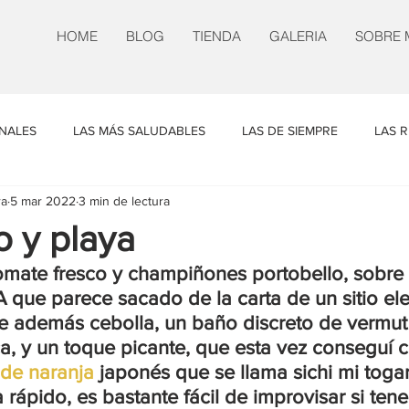
HOME
BLOG
TIENDA
GALERIA
SOBRE 
INALES
LAS MÁS SALUDABLES
LAS DE SIEMPRE
LAS R
ra
5 mar 2022
3 min de lectura
N NUESTRO
UN POCO DE TODO
 y playa
mate fresco y champiñones portobello, sobre 
A que parece sacado de la carta de un sitio el
e además cebolla, un baño discreto de vermut
a, y un toque picante, que esta vez conseguí 
 de naranja
 japonés que se llama sichi mi togar
 rápido, es bastante fácil de improvisar si ten