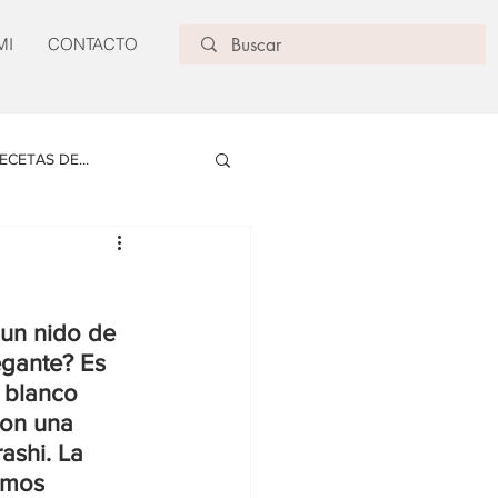
MI
CONTACTO
ECETAS DE...
un nido de 
egante? Es 
 blanco 
con una 
ashi. La 
emos 