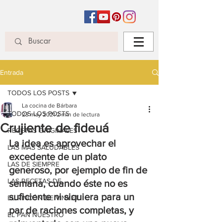
Entrada
TODOS LOS POSTS
La cocina de Bárbara
TODOS LOS POSTS
23 may 2021
2 min de lectura
Crujiente de fideuá
RECETAS ORIGINALES
La idea es aprovechar el 
LAS MÁS SALUDABLES
excedente de un plato 
LAS DE SIEMPRE
generoso, por ejemplo de fin de 
LAS RECETAS DE...
semana, cuando éste no es 
suficiente ni siquiera para un 
EL RINCÓN DE VINYET
par de raciones completas, y 
EL PAN NUESTRO