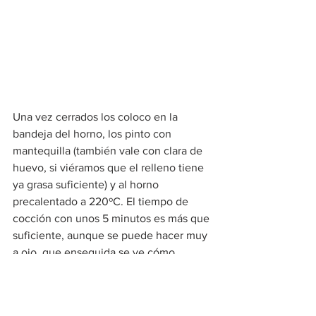
Una vez cerrados los coloco en la 
bandeja del horno, los pinto con 
mantequilla (también vale con clara de 
huevo, si viéramos que el relleno tiene 
ya grasa suficiente) y al horno 
precalentado a 220ºC. El tiempo de 
cocción con unos 5 minutos es más que 
suficiente, aunque se puede hacer muy 
a ojo, que enseguida se ve cómo 
alcanzan ese dorado que anuncia un 
crujiente perfecto.