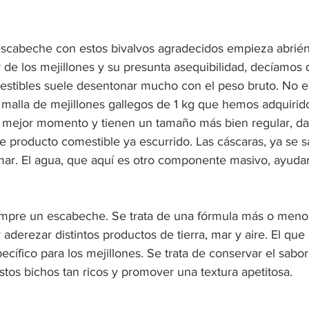
cabeche con estos bivalvos agradecidos empieza abriénd
lar de los mejillones y su presunta asequibilidad, decíamos 
stibles suele desentonar mucho con el peso bruto. No e
 malla de mejillones gallegos de 1 kg que hemos adquirid
u mejor momento y tienen un tamaño más bien regular, da
e producto comestible ya escurrido. Las cáscaras, ya se s
mar. El agua, que aquí es otro componente masivo, ayuda
mpre un escabeche. Se trata de una fórmula más o menos
 aderezar distintos productos de tierra, mar y aire. El que
cífico para los mejillones. Se trata de conservar el sabor
 estos bichos tan ricos y promover una textura apetitosa.