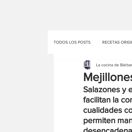
TODOS LOS POSTS
RECETAS ORIG
La cocina de Bárba
EL RINCÓN DE VINYET
EL PA
Mejillon
Salazones y 
facilitan la 
cualidades co
permiten mant
desencadena c