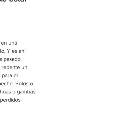
 en una 
o. Y es ahí 
s pasado 
 repente un 
para el 
eche. Solos o 
nchoas o gambas 
 perdidos 