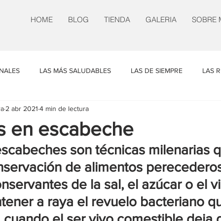
HOME
BLOG
TIENDA
GALERIA
SOBRE 
INALES
LAS MÁS SALUDABLES
LAS DE SIEMPRE
LAS R
ra
2 abr 2021
4 min de lectura
N NUESTRO
UN POCO DE TODO
es en escabeche
escabeches son técnicas milenarias q
conservación de alimentos perecederos
nservantes de la sal, el azúcar o el v
ener a raya el revuelo bacteriano q
uando el ser vivo comestible deja d