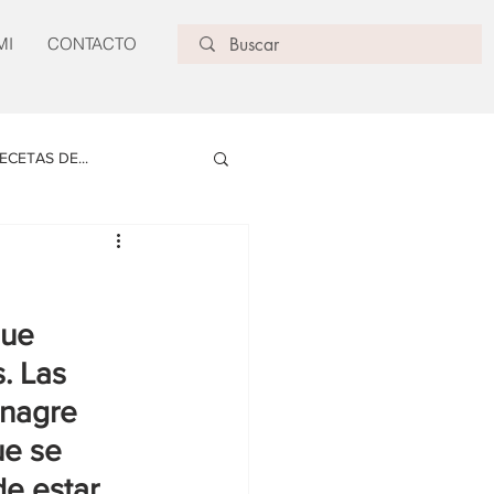
MI
CONTACTO
ECETAS DE...
ue 
. Las 
inagre 
ue se 
e estar 