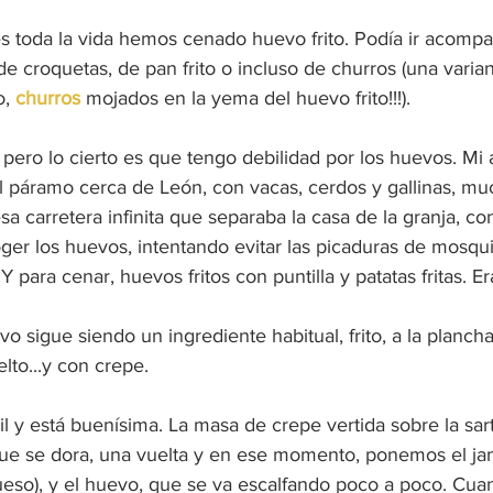
s toda la vida hemos cenado huevo frito. Podía ir acomp
e croquetas, de pan frito o incluso de churros (una varian
, 
churros
 mojados en la yema del huevo frito!!!).
, pero lo cierto es que tengo debilidad por los huevos. Mi
l páramo cerca de León, con vacas, cerdos y gallinas, muc
a carretera infinita que separaba la casa de la granja, con 
ger los huevos, intentando evitar las picaduras de mosqu
 para cenar, huevos fritos con puntilla y patatas fritas. Er
o sigue siendo un ingrediente habitual, frito, a la planch
elto...y con crepe.
il y está buenísima. La masa de crepe vertida sobre la sar
que se dora, una vuelta y en ese momento, ponemos el ja
ueso), y el huevo, que se va escalfando poco a poco. Cuan