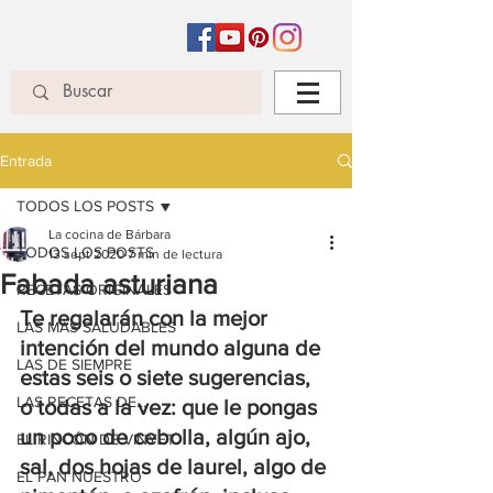
Entrada
TODOS LOS POSTS
La cocina de Bárbara
TODOS LOS POSTS
13 sept 2020
7 min de lectura
Fabada asturiana
RECETAS ORIGINALES
Te regalarán con la mejor 
LAS MÁS SALUDABLES
intención del mundo alguna de 
LAS DE SIEMPRE
estas seis o siete sugerencias, 
LAS RECETAS DE...
o todas a la vez: que le pongas 
un poco de cebolla, algún ajo, 
EL RINCÓN DE VINYET
sal, dos hojas de laurel, algo de 
EL PAN NUESTRO