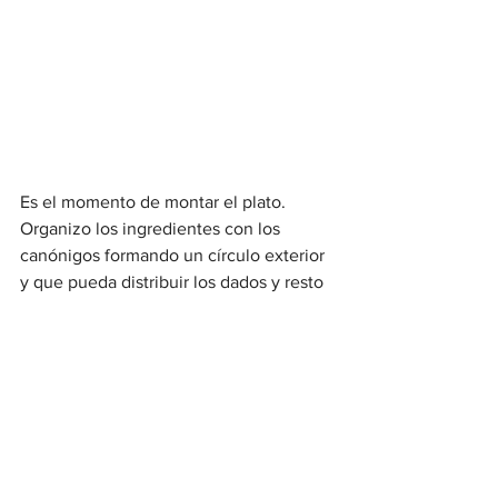
Es el momento de montar el plato. 
Organizo los ingredientes con los 
canónigos formando un círculo exterior 
y que pueda distribuir los dados y resto 
de ingredientes en el centro, dejando 
para el final las gambas y las setas. Por 
encima un poco de jengibre rallado y 
por supuesto, la emulsión cítrica de 
castañas.
¡Que aproveche!