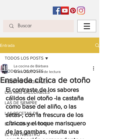
Entrada
TODOS LOS POSTS
La cocina de Bárbara
TODOS LOS POSTS
19 dic 2020
2 min de lectura
Ensalada cítrica de otoño
RECETAS ORIGINALES
El contraste de los sabores 
LAS MÁS SALUDABLES
cálidos del otoño -la castaña 
LAS DE SIEMPRE
como base del aliño, o las 
LAS RECETAS DE...
setas-, con la frescura de los 
cítricos y el toque marisquero 
EL RINCÓN DE VINYET
de las gambas, resulta una 
EL PAN NUESTRO